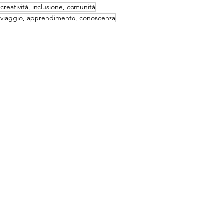
creatività, inclusione, comunità
viaggio, apprendimento, conoscenza
arte, turismo, cultura
Turismo
Mostra tutti
Post recenti