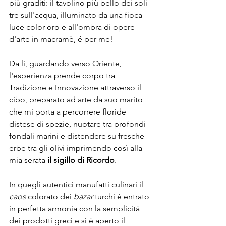
più graditi: il tavolino più bello dei soli 
tre sull'acqua, illuminato da una fioca 
luce color oro e all'ombra di opere 
d'arte in macramè, é per me!
Da lì, guardando verso Oriente, 
l'esperienza prende corpo tra 
Tradizione e Innovazione attraverso il 
cibo, preparato ad arte da suo marito 
che mi porta a percorrere floride 
distese di spezie, nuotare tra profondi 
fondali marini e distendere su fresche 
erbe tra gli olivi imprimendo così alla 
mia serata 
il sigillo di Ricordo
.
In quegli autentici manufatti culinari il 
caos
 colorato dei 
bazar
 turchi é entrato 
in perfetta armonia con la semplicità 
dei prodotti greci e si é aperto il 