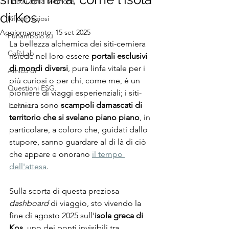
I Bauli della Memoria
di Kos.
RifiutiPreziosi
Aggiornamento:
15 set 2025
Funambolo su
La bellezza alchemica dei siti-cerniera 
CafèLab
risiede nel loro essere 
portali esclusivi 
di mondi diversi
, pura linfa vitale per i 
Amico di
più curiosi o per chi, come me, é un 
Questioni ESG
pioniere di viaggi esperienziali; i siti-
cerniera sono
 scampoli damascati di 
Turismo
territorio che si svelano piano piano
, in 
particolare, a coloro che, guidati dallo 
stupore, sanno guardare al di là di ciò 
che appare e onorano 
il tempo 
dell'attesa
.
Sulla scorta di questa preziosa 
dashboard
 di viaggio, sto vivendo la 
fine di agosto 2025 sull'
isola greca di 
Kos
, uno dei ponti invisibili tra 