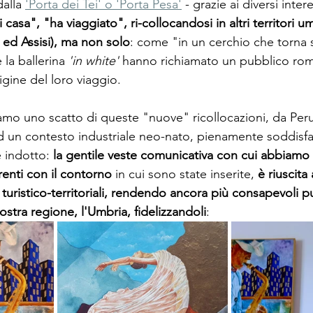
alla 
'Porta dei Tei' o 'Porta Pesa'
 - grazie ai diversi intere
i casa", "ha viaggiato", ri-collocandosi in altri territori um
ed Assisi), ma non solo
: come "in un cerchio che torna 
e la ballerina 
'in white' 
hanno richiamato un pubblico rom
igine del loro viaggio.
amo uno scatto di queste "nuove" ricollocazioni, da Peru
 un contesto industriale neo-nato, pienamente soddisfa
e indotto: 
la gentile veste comunicativa con cui abbiamo 
enti
con il contorno
 in cui sono state inserite,
 è riuscit
 turistico-territoriali, rendendo ancora più consapevoli p
nostra regione, l'Umbria, fidelizzandoli
: