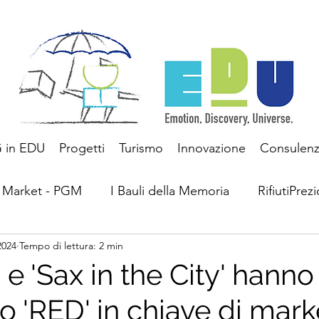
 in EDU
Progetti
Turismo
Innovazione
Consulen
 Market - PGM
I Bauli della Memoria
RifiutiPrezi
2024
Tempo di lettura: 2 min
Questioni ESG
Turismo
 e 'Sax in the City' hanno
to 'RED' in chiave di mar