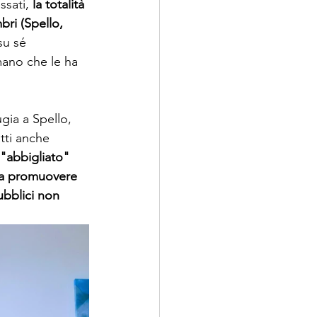
ssati, 
la totalità 
bri (Spello, 
su sé 
ano che le ha 
gia a Spello, 
tti anche 
"abbigliato" 
a a promuovere 
ubblici non 