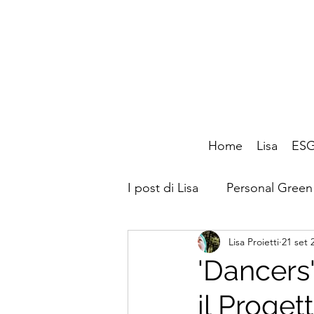
Home
Lisa
ESG
I post di Lisa
Personal Green
Lisa Proietti
21 set 
CafèLab
Amico di
'Dancers'
il Proget