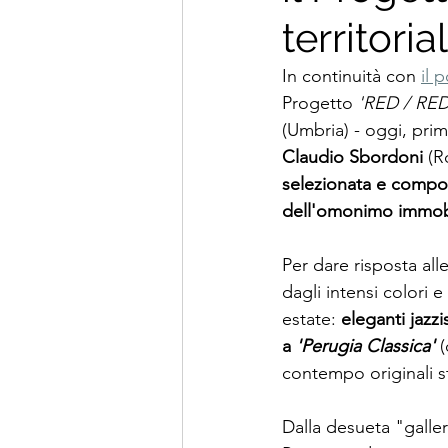
territoria
In continuità con 
il 
Progetto 
'RED / RE
(Umbria) - oggi, prim
Claudio Sbordoni
 (R
selezionata e compo
dell'omonimo immob
Per dare risposta all
dagli intensi colori e
estate: 
eleganti jazzi
a 
'Perugia Classica'
(
contempo originali s
Dalla desueta "galler