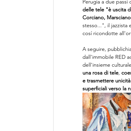
Perugia a due passi d
delle tele "è uscita d
Corciano, Marsciano 
stesso...", il jazzista 
cosí ricondotte all'or
A seguire, pubblichi
dall'immobile RED ad
dell'insieme cultural
una rosa di tele
, 
coer
e trasmettere unicità
superficiali verso la 