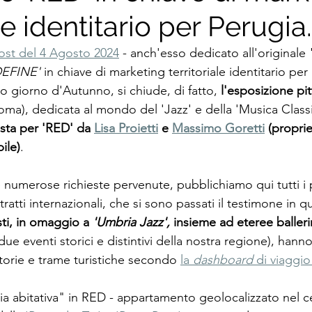
le identitario per Perugia.
post del 4 Agosto 2024
 - anch'esso dedicato all'originale 
DEFINE'
 in chiave di marketing territoriale identitario per
o giorno d'Autunno, si chiude, di fatto, 
l'esposizione pit
oma), dedicata al mondo del 'Jazz' e della 'Musica Classi
sta per 'RED' da 
Lisa Proietti
 e 
Massimo Goretti
 (proprie
ile)
.
e numerose richieste pervenute, pubblichiamo qui tutti i pr
 tratti internazionali, che si sono passati il testimone in q
sti, in omaggio a 
'Umbria Jazz',
 insieme ad eteree baller
due eventi storici e distintivi della nostra regione), hann
torie e trame turistiche secondo 
la 
dashboard
 di viaggio
ia abitativa" in RED - appartamento geolocalizzato nel ce