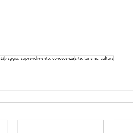
ità
viaggio, apprendimento, conoscenza
arte, turismo, cultura