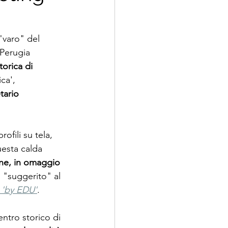
"varo" del 
 Perugia 
torica di 
ca', 
tario 
ofili su tela, 
uesta calda 
ine, in omaggio 
o "suggerito" al 
 
'by EDU'
.
ntro storico di 