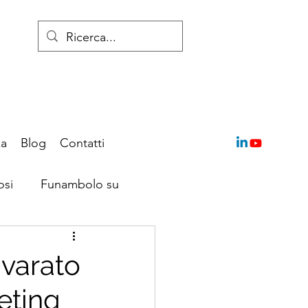
za
Blog
Contatti
osi
Funambolo su
 varato
keting