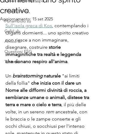
I Bauli della Memoria
creativo.
RifiutiPreziosi
Aggiornamento:
15 set 2025
Funambolo su
Sull'isola greca di Kos
, contemplando i 
CafèLab
Giganti dormienti... uno spirito creativo 
non riesce a non immaginare, 
Amico di
disegnare, costruire 
storie 
Questioni ESG
immaginifiche tra realtà e leggenda 
che donano respiro all'anima
.
Turismo
Un 
brainstorming
 naturale 
"ai limiti 
della follia" 
che
inizia con il dare un 
Nome alle difformi divinità di roccia, a 
sembianze umane o animali, distese tra 
terra e mare o cielo e terra
, il più delle 
volte, in un sereno 
rem
 ancestrale, con 
le braccia o le zampe conserte e gli 
occhi chiusi, o socchiusi per l'intenso 
sole, mantenute in questo stato di 