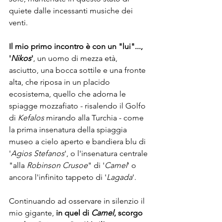
quiete dalle incessanti musiche dei 
venti.
Il mio primo incontro è con un "lui"..., 
'
Nikos
'
, un uomo di mezza età, 
asciutto, una bocca sottile e una fronte 
alta, che riposa in un placido 
ecosistema, quello che adorna le 
spiagge mozzafiato - risalendo il Golfo 
di 
Kefalos
 mirando alla Turchia - come 
la prima insenatura della spiaggia 
museo a cielo aperto e bandiera blu di 
'
Agios Stefanos
', o l'insenatura centrale 
"alla 
Robinson Crusoe
" di '
Camel
' o 
ancora l'infinito tappeto di '
Lagada
'.
Continuando ad osservare in silenzio il 
mio gigante, 
in quel di 
Camel
, scorgo 