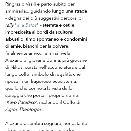
Ringrazio Vasili e parto subito per 
ammirarla... guidando 
lungo una strada
- degna dei più suggestivi percorsi di 
rally
 "
alla 
Balos
" - 
sterrata e ostile
, 
impreziosita ai bordi da scultorei 
arbusti di timo spontaneo e condomini 
di arnie, bianchi per la polvere
; 
finalmente arrivo... e mi si rivela 
Alexandra: giovane donna, più giovane 
di Nikos, curata nell'acconciatura e dal 
lungo collo, simbolo di regalità, che 
riposa in un fragoroso ecosistema, 
quello che connota la vista della 
spiaggia che porta il proprio nome, 
'
Kavo Paradiso
', risalendo il Golfo di 
Agios
Theologos
.
Alexandra sembra sognare, nonostante 
alcuni umani, a pochi metri da lei, 