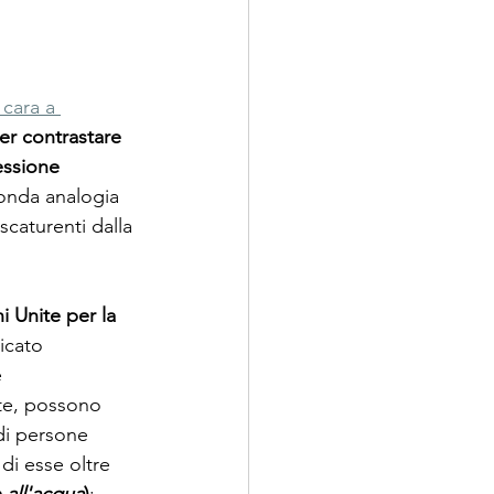
cara a 
 per contrastare 
essione 
onda analogia 
scaturenti dalla 
i Unite per la 
icato 
 
te, possono 
 di persone 
i esse oltre 