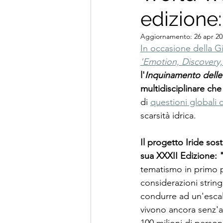
edizione:
Aggiornamento:
26 apr 2
In occasione della G
'Emotion, Discovery,
l'
Inquinamento delle 
multidisciplinare che
di 
questioni globali 
scarsità idrica.
Il progetto Iride sos
sua XXXII Edizione: 
tematismo in primo p
considerazioni strin
condurre ad un'escala
vivono ancora senz'a