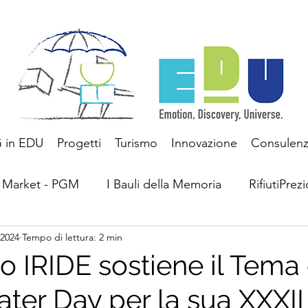
 in EDU
Progetti
Turismo
Innovazione
Consulen
 Market - PGM
I Bauli della Memoria
RifiutiPrezi
 2024
Tempo di lettura: 2 min
Questioni ESG
Turismo
to IRIDE sostiene il Tema
ter Day per la sua XXXII