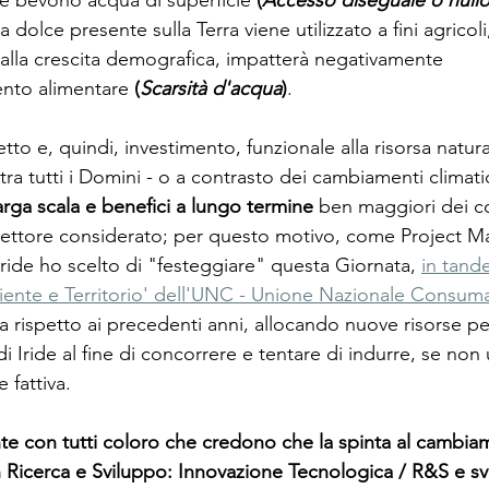
ne bevono acqua di superficie 
(
Accesso diseguale o nullo
a dolce presente sulla Terra viene utilizzato a fini agricoli,
alla crescita demografica, impatterà negativamente 
nto alimentare 
(
Scarsità d'acqua
)
.
to e, quindi, investimento, funzionale alla risorsa natura
 tra tutti i Domini - o a contrasto dei cambiamenti climati
larga scala e benefici a lungo termine
 ben maggiori dei cos
 settore considerato; per questo motivo, come Project M
Iride ho scelto di "festeggiare" questa Giornata, 
in tand
ente e Territorio' dell'UNC - Unione Nazionale Consuma
 rispetto ai precedenti anni, allocando nuove risorse per
i Iride al fine di concorrere e tentare di indurre, se non
 fattiva.
 con tutti coloro che credono che la spinta al cambiam
in Ricerca e Sviluppo: Innovazione Tecnologica / R&S e sv