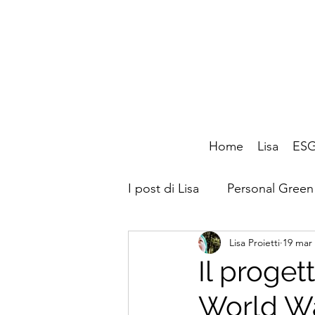
Home
Lisa
ESG
I post di Lisa
Personal Green
Lisa Proietti
19 mar
CafèLab
Amico di
Il proget
World Wa