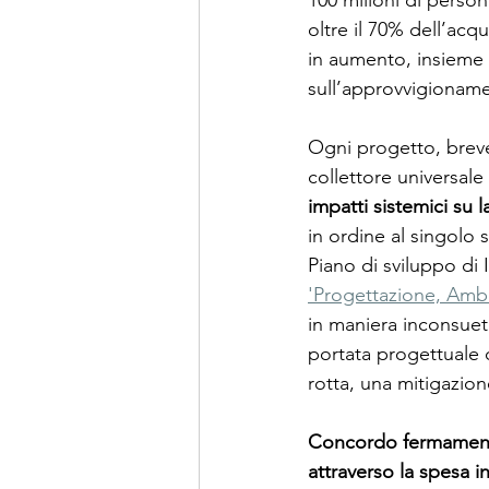
100 milioni di perso
oltre il 70% dell’acqu
in aumento, insieme 
sull’approvvigioname
Ogni progetto, brevet
collettore universale
impatti sistemici su 
in ordine al singolo
Piano di sviluppo di 
'Progettazione, Ambi
in maniera inconsueta
portata progettuale d
rotta, una mitigazione
Concordo fermamente
attraverso la spesa 