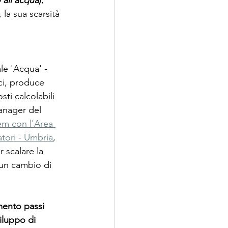
 all'acqua
)
; 
 la sua scarsità 
le 'Acqua' - 
ci, produce 
ti calcolabili 
anager del 
em con l'Area 
tori - Umbria
, 
 scalare la 
 un cambio di 
ento passi 
iluppo di 