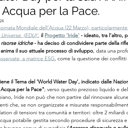
 Acqua per la Pace.
024
iornata Mondiale dell’Acqua (22 Marzo), particolarmente 
 Universe. (EDU)'
, 
il 
Progetto 'Iride'
 - ideato, tra l'altro,
risorse idriche
 - ha deciso di condividere parte della rifl
 anima il suo attuale processo di sviluppo
, data una prof
osservate, a matrice ESG
, come la questione dei conflitti 
tiene il Tema del 'World Water Day', indicato dalle Nazion
"Acqua per la Pace"
; verso questo prezioso liquido e del
iano, Iride non può che non partire dal rinnovare alcune
genti che, se non organizzate e misurate responsabilmen
tion di tensioni tra comunità e territori: oltre 2 miliardi
cqua potabile gestita secondo procedure di sicurezza e d