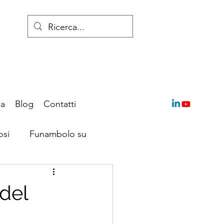
za
Blog
Contatti
osi
Funambolo su
 del