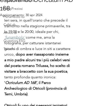
I Bauli della Memoria
168.
RifiutiPreziosi
Aggiornamento:
30 apr 2024
Funambolo su
Ieri sera, in quell'orario che precede il 
CafèLab
tramonto nella stagione primaverile, tra 
le 19:00 e le 20:00, ideale per chi, 
Amico di
'funambolo'
 come me, ama la 
Questioni ESG
fotografia, per catturare istantanei 
giochi di ombra e luce in siti a carattere 
Turismo
unico, 
dopo aver riassaporato insieme 
a mio padre alcuni tra i più celebri versi 
del poeta romano Trilussa, ho scelto di 
visitare a braccetto con la sua poetica
, 
tanto profonda quanto ironica: 
'
Ocriculum AD 168'
, il Parco 
Archeologico di Otricoli (provincia di 
Terni, Umbria)
.
Otricoli fu uno dei paesaggi ispiratori 