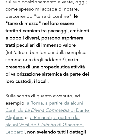
sul suo posizionamento e veste, oggi; 
come spesso mi accade di notare, 
percorrendo "terre di confine", 
le 
"terre di mezzo" nel loro essere 
territori-cerniera tra paesaggi, ambienti 
e popoli diversi, possono esprimere 
tratti peculiari di immenso valore 
(tutt'altro e ben lontani dalla semplice 
sommatoria degli addendi!), 
se in 
presenza di una propedeutica attività 
di valorizzazione sistemica da parte dei 
loro custodi, i locali
.
Sulla scorta di quanto avvenuto, ad 
esempio, 
a Roma, a partire da alcuni 
Canti de 
La Divina Commedia
 di Dante 
Alighieri
 o, 
a Recanati, a partire da 
alcuni Versi de 
L'Infinito
 di Giacomo 
Leopardi
, 
non svelando tutti i dettagli 