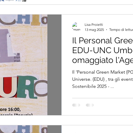
progetto, rispetto agli Obiet
particolare: Goal 3 - Salute 
Consumo e produzione
Lisa Proietti
13 mag 2025
Tempo di lettu
Il Personal Gre
EDU-UNC Umbr
omaggiato l'Ag
una Mostra-camp
Il 'Personal Green Market (P
eventi del Festi
Universe. (EDU) , tra gli even
Sostenibile 2025 - ...
Sviluppo Sosten