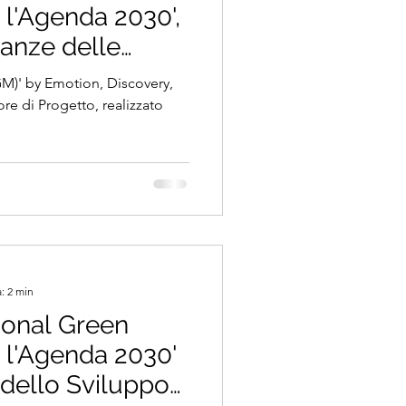
 l'Agenda 2030',
ianze delle
del PGM, nel
GM)' by Emotion, Discovery,
viluppo
re di Progetto, realizzato
.
: 2 min
rsonal Green
 l'Agenda 2030'
l dello Sviluppo