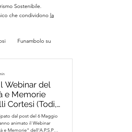
rismo Sostenibile.
temico che condividono
la
osi
Funambolo su
min
l Webinar del
tà e Memorie
lli Cortesi (Todi,
 UNC Umbria ed
ipato dal post del 6 Maggio
ti del Festival
nno animato il Webinar
tà e Memorie" dell'A.P.S.P