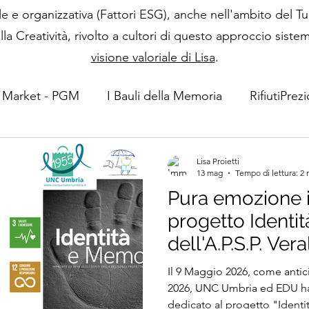
le e organizzativa (Fattori ESG), anche nell'ambito del Tu
la Creatività, rivolto a cultori di questo approccio sis
visione valoriale di Lisa
.
 Market - PGM
I Bauli della Memoria
RifiutiPrezi
Questioni ESG
Turismo
Lisa Proietti
13 mag
Tempo di lettura: 2 
Pura emozione i
progetto Identi
dell'A.P.S.P. Vera
PG) riletto con
Il 9 Maggio 2026, come antic
EDU, tra gli Even
2026, UNC Umbria ed EDU ha
dedicato al progetto "Identi