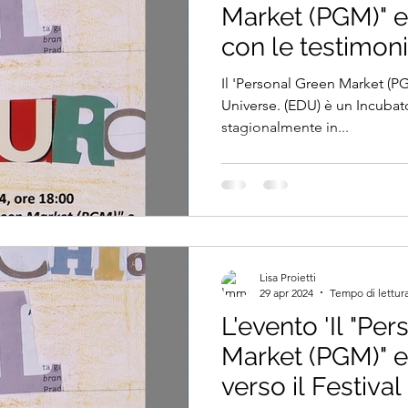
Market (PGM)" e
con le testimon
prime Pioniere 
Il 'Personal Green Market (P
Festival dello S
Universe. (EDU) è un Incubato
stagionalmente in...
Sostenibile 2024
Lisa Proietti
29 apr 2024
Tempo di lettura
L'evento 'Il "Pe
Market (PGM)" e
verso il Festiva