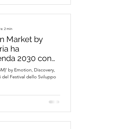
tivi dell'Agenda 2030, in
e Benessere Goal 12 -
ra: 2 min
en Market by
ia ha
enda 2030 con
ione, tra gli
GM)' by Emotion, Discovery,
val dello
ti del Festival dello Sviluppo
ibile 2025.