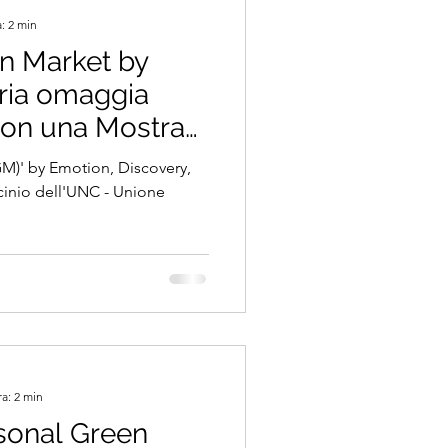
: 2 min
en Market by
ia omaggia
con una Mostra-
i eventi del
GM)' by Emotion, Discovery,
viluppo
.
ra: 2 min
rsonal Green