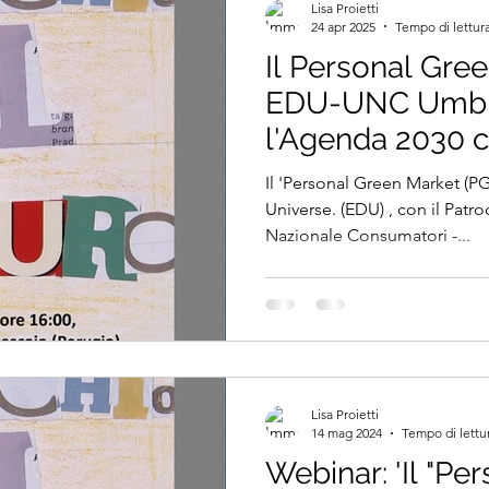
Lisa Proietti
24 apr 2025
Tempo di lettura
Il Personal Gre
EDU-UNC Umbr
l'Agenda 2030 
campione, tra gl
Il 'Personal Green Market (P
Festival dello S
Universe. (EDU) , con il Patrocinio dell'UNC - Unione
Nazionale Consumatori -...
Sostenibile 2025
Lisa Proietti
14 mag 2024
Tempo di lettu
Webinar: 'Il "Pe