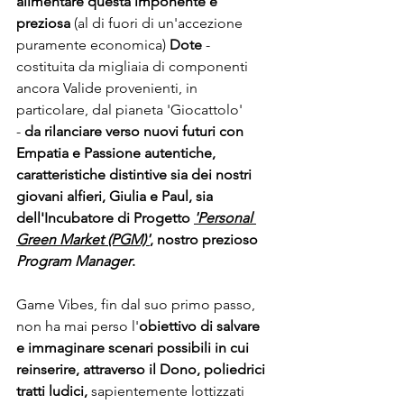
alimentare questa imponente e 
preziosa 
(al di fuori di un'accezione 
puramente economica)
 Dote
 - 
costituita da migliaia di componenti 
ancora Valide provenienti, in 
particolare, dal pianeta 'Giocattolo' 
- 
da rilanciare verso nuovi futuri con 
Empatia e Passione autentiche, 
caratteristiche distintive sia dei nostri 
giovani alfieri, Giulia e Paul, sia 
dell'Incubatore di Progetto 
'Personal 
Green Market (PGM)'
, nostro prezioso 
Program Manager
.
Game Vibes, fin dal suo primo passo, 
non ha mai perso l'
obiettivo di salvare 
e immaginare scenari possibili in cui 
reinserire, attraverso il Dono, poliedrici 
tratti ludici,
 sapientemente lottizzati 