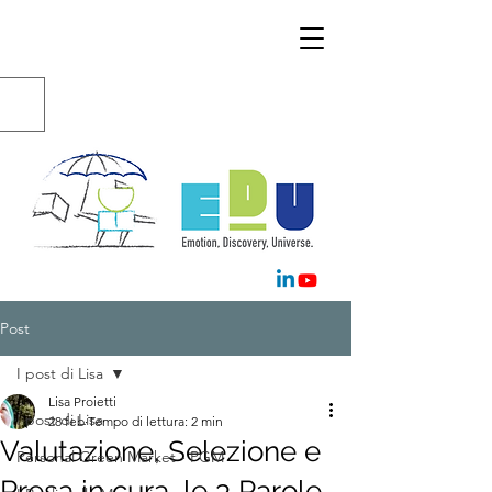
Post
I post di Lisa
Lisa Proietti
I post di Lisa
28 feb
Tempo di lettura: 2 min
Valutazione, Selezione e
Personal Green Market - PGM
Presa in cura, le 3 Parole