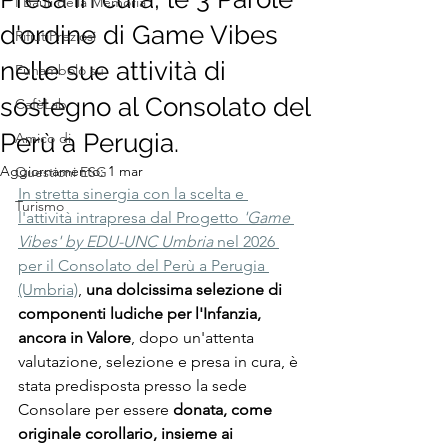
I Bauli della Memoria
d'ordine di Game Vibes
RifiutiPreziosi
nelle sue attività di
Funambolo su
sostegno al Consolato del
CafèLab
Perù a Perugia.
Amico di
Aggiornamento:
1 mar
Questioni ESG
In stretta sinergia con la scelta e 
Turismo
l'attività intrapresa dal Progetto 
'Game 
Vibes'
by EDU-UNC Umbria
 nel 2026 
per il Consolato del Perù a Perugia 
(Umbria)
, 
una dolcissima selezione di 
componenti ludiche per l'Infanzia, 
ancora in Valore
, dopo un'attenta 
valutazione, selezione e presa in cura, è 
stata predisposta presso la sede 
Consolare per essere 
donata, come 
originale corollario, insieme ai 