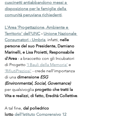
cuscinetti antiabbandono messi a 
disposizione per le famiglie della 
comunità peruviana richiedenti
.
L'Area 'Progettazione, Ambiente e 
Territorio' dell'UNC
 - 
Unione Nazionale 
Consumatori - Umbria
,
 infatti, 
nelle 
persone del suo Presidente, Damiano 
Marinelli, e Lisa Proietti, Responsabile 
d'Area 
- a braccetto con gli Incubatori 
di Progetto 
'I Bauli della Memoria'
 e 
'RifiutiPreziosi'
 - crede nell'importanza 
di una 
dimensione 
ESG 
(Environmental, Social, Governance) 
per qualsivoglia 
progetto che tratti la 
Vita e realizzi, di fatto, Eredità Collettive
.
A tal fine, 
dal poliedrico 
lotto
dell'Istituto Comprensivo 12 