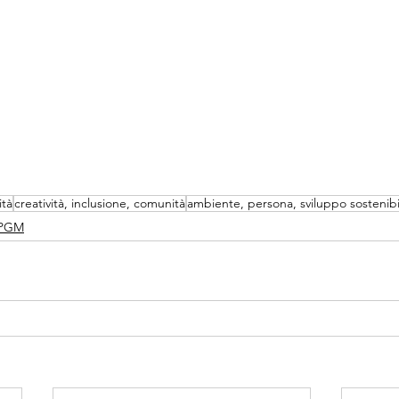
ità
creatività, inclusione, comunità
ambiente, persona, sviluppo sostenibi
 PGM