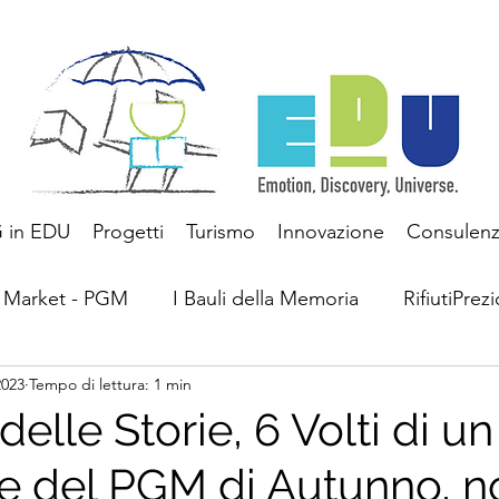
 in EDU
Progetti
Turismo
Innovazione
Consulen
 Market - PGM
I Bauli della Memoria
RifiutiPrezi
2023
Tempo di lettura: 1 min
Questioni ESG
Turismo
delle Storie, 6 Volti di un
 del PGM di Autunno, n