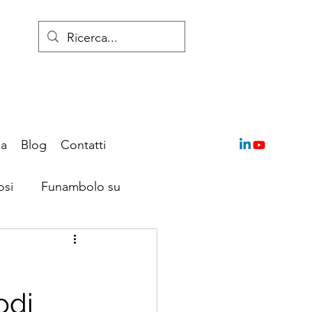
za
Blog
Contatti
osi
Funambolo su
odi