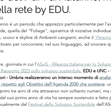
ella rete by EDU.
024
unno è un periodo che apprezzo particolarmente per l'e
e, quella del "Foliage", ispiratrice di iniziative individual
, scorci e skyline di Ambienti cangianti; anche il 
'
Persona
attivato per concorrere, nel suo linguaggio, ad onorare q
za.
e, giornata in cui l'
ASviS - Alleanza Italiana per lo Svilup
o Rapporto 2023 sullo sviluppo sostenibile
, 
EDU e UNC - 
ri - Umbria realizzeranno un intenso momento di 
analis
rispetto agli Obiettivi dell'Agenda 2030 che sostiene
: u
rimi tre anni di vita attraverso non soltanto numeri, ma 
 dal suo primo anno di vita ha sempre sostenuto e fatto p
nualmente dal 
Festival dello Sviluppo Sostenibile
 dell'AS