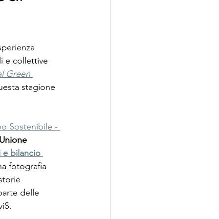
sperienza 
i e collettive 
l Green 
uesta stagione 
po Sostenibile - 
Unione 
i e bilancio 
na fotografia 
storie 
arte delle 
viS.