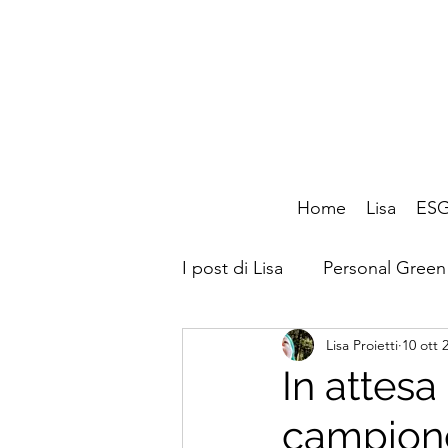
Home
Lisa
ESG
I post di Lisa
Personal Green
Lisa Proietti
10 ott 
CafèLab
Amico di
In attesa 
campione