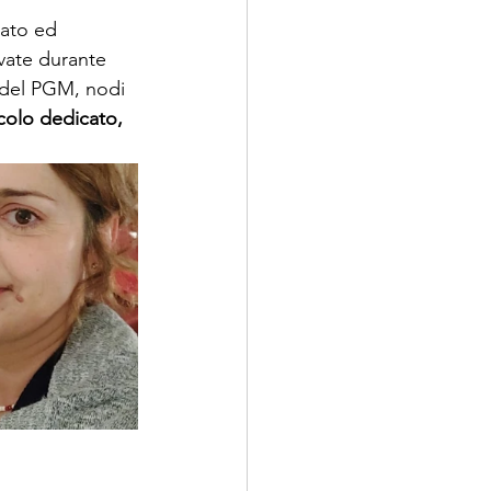
ato ed 
vate durante 
e del PGM, nodi 
icolo dedicato, 