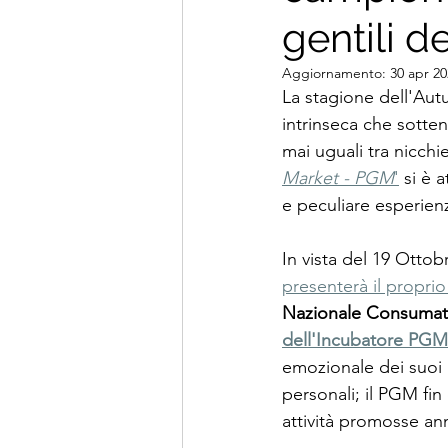
gentili d
Aggiornamento:
30 apr 2
La stagione dell'Aut
intrinseca che sottend
mai uguali tra nicchie
Market - PGM
'
 si è 
e peculiare esperien
In vista del 19 Ottobr
presenterà il propri
Nazionale Consumato
dell'Incubatore PGM 
emozionale dei suoi p
personali; il PGM fin
attività promosse an