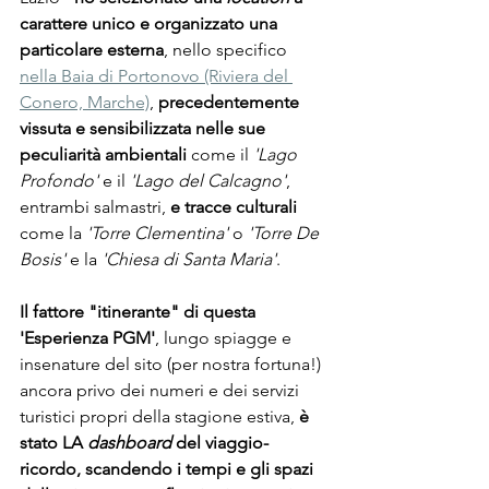
carattere unico e organizzato una 
particolare esterna
, nello specifico 
nella Baia di Portonovo (Riviera del 
Conero, Marche)
, 
precedentemente 
vissuta e sensibilizzata nelle sue 
peculiarità ambientali 
come il 
'Lago 
Profondo'
 e il 
'Lago del Calcagno'
, 
entrambi salmastri,
 e tracce culturali 
come la 
'Torre Clementina'
 o 
'Torre De 
Bosis'
 e la 
'Chiesa di Santa Maria'
.
Il fattore "itinerante" di questa 
'Esperienza PGM'
, lungo spiagge e 
insenature del sito (per nostra fortuna!) 
ancora privo dei numeri e dei servizi 
turistici propri della stagione estiva, 
è 
stato LA 
dashboard
 del viaggio-
ricordo, scandendo i tempi e gli spazi 