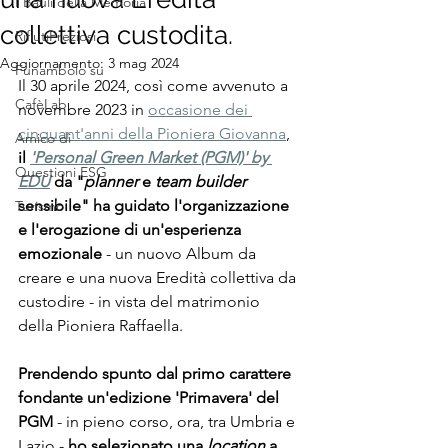
I Bauli della Memoria
collettiva custodita.
RifiutiPreziosi
Aggiornamento:
3 mag 2024
Funambolo su
Il 30 aprile 2024, così come avvenuto a 
CafèLab
novembre 2023 in 
occasione dei 
cinquant'anni della Pioniera Giovanna
, 
Amico di
il 
'Personal Green Market (PGM)' by 
Questioni ESG
EDU
 da "
planner
 e 
team builder 
sensibile" ha guidato l'organizzazione 
Turismo
e l'erogazione di un'esperienza 
emozionale
 - un nuovo Album da 
creare e una nuova Eredità collettiva da 
custodire - in vista del matrimonio 
della Pioniera Raffaella.
Prendendo spunto dal primo carattere 
fondante un'edizione 'Primavera' del 
PGM
 - in pieno corso, ora, tra Umbria e 
Lazio - 
ho selezionato una 
location
 a 