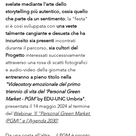
svelate mediante l'arte dello 
storytelling più autentico, ossia quello 
che parte da un sentimento
; la "festa" 
si è così sviluppata con 
una veste 
talmente cangiante e desueta che ha 
incuriosito sia presenti
 incontrati 
durante il percorso, 
sia cultori del 
Progetto
 interessati successivamente 
attraverso una rosa di scatti fotografici 
e audio-video della giornata che 
entreranno a pieno titolo nella
"Videostory emozionale del primo 
triennio di vita del 'Personal Green 
Market - PGM'
 by EDU-UNC Umbria"
, 
presentata il 14 maggio 2024 al termine 
del 
Webinar 
'Il "Personal Green Market 
(PGM)" e l'Agenda 2030'
.
Da una costa all'altra..., il PGM è pronto 