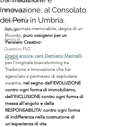
I Bauli della Memoria
Innovazione, al Consolato
RifiutiPreziosi
del Perù in Umbria.
Funambolo su
Ieri, giornata memorabile, degna di un 
CafèLab
Ricordo, 
puro ossigeno per un 
Amico di
Pensiero Creativo
!
Questioni ESG
Grazie ancora, caro Damiano Marinelli
, 
Turismo
per l'originale brainstorming tra 
Tradizione e Innovazione che hai 
agevolato e permesso di esplodere 
insieme, 
nel segno dell'EVOLUZIONE 
contro ogni forma di immobilismo, 
dell'INCLUSIONE contro ogni forma di 
messa all'angolo e della 
RESPONSABILITA' contro ogni forma 
di indifferenza nella costruzione di 
un'esperienza di vita
.