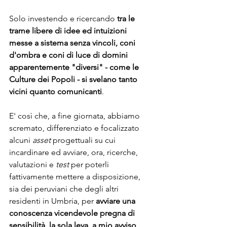
Solo investendo e ricercando 
tra le 
trame libere di idee ed intuizioni 
messe a sistema senza vincoli, coni 
d'ombra e coni di luce di domini 
apparentemente "diversi" - come le 
Culture dei Popoli - si svelano tanto 
vicini quanto comunicanti
.
E' così che, a fine giornata, abbiamo 
scremato, differenziato e focalizzato 
alcuni 
asset 
progettuali su cui 
incardinare ed avviare, ora, ricerche, 
valutazioni e 
test
 per poterli 
fattivamente mettere a disposizione, 
sia dei peruviani che degli altri 
residenti in Umbria, per 
avviare una 
conoscenza vicendevole pregna di 
sensibilità, la sola leva, a mio avviso, 