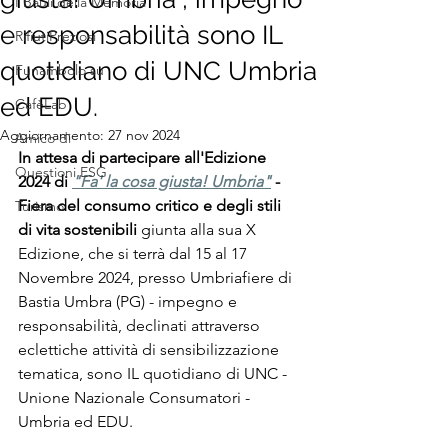
I Bauli della Memoria
e responsabilità sono IL
RifiutiPreziosi
quotidiano di UNC Umbria
Funambolo su
ed EDU.
CafèLab
Aggiornamento:
27 nov 2024
Amico di
In attesa di partecipare all'Edizione 
Questioni ESG
2024 di 
"Fa' la cosa giusta! Umbria"
 - 
Fiera del consumo critico e degli stili 
Turismo
di vita sostenibili
 giunta alla sua X 
Edizione, che si terrà dal 15 al 17 
Novembre 2024, presso Umbriafiere di 
Bastia Umbra (PG) - impegno e 
responsabilità, declinati attraverso 
eclettiche attività di sensibilizzazione 
tematica, sono IL quotidiano di UNC - 
Unione Nazionale Consumatori - 
Umbria ed EDU.