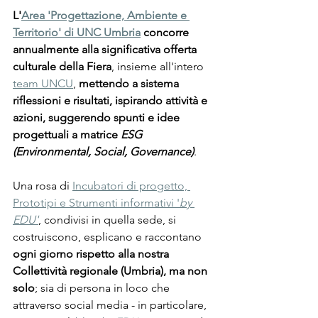
L'
Area 'Progettazione, Ambiente e 
Territorio' di UNC Umbria
 concorre 
annualmente alla significativa offerta 
culturale della Fiera
, insieme all'intero 
team UNCU
, 
mettendo a sistema 
riflessioni e risultati, ispirando attività e 
azioni, suggerendo spunti e idee 
progettuali a matrice 
ESG 
(Environmental, Social, Governance)
.
Una rosa di 
Incubatori di progetto, 
Prototipi e Strumenti informativi '
by 
EDU'
, condivisi in quella sede, si 
costruiscono, esplicano e raccontano 
ogni giorno rispetto alla nostra 
Collettività regionale (Umbria), ma non 
solo
; sia di persona in loco che 
attraverso social media - in particolare, 