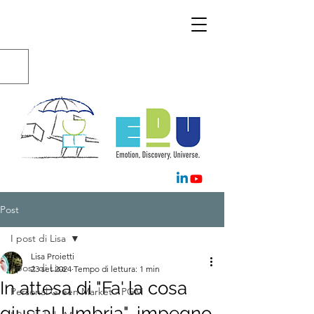
Post
I post di Lisa
Lisa Proietti
I post di Lisa
23 set 2024
Tempo di lettura: 1 min
In attesa di "Fa' la cosa
Personal Green Market - PGM
giusta! Umbria", impegno