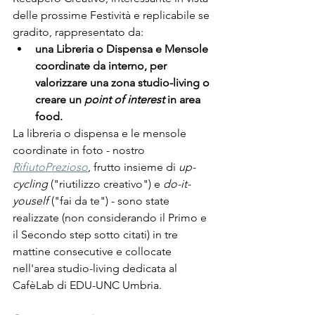
delle prossime Festività e replicabile se 
gradito, rappresentato da:
una Libreria o Dispensa e Mensole 
coordinate da interno, per 
valorizzare una zona studio-living o 
creare un 
point of interest
 in area 
food.
La libreria o dispensa e le mensole 
coordinate in foto - nostro 
RifiutoPrezioso
, frutto insieme di 
up-
cycling
 ("riutilizzo creativo") e 
do-it-
youself 
("fai da te") - sono state 
realizzate (non considerando il Primo e 
il Secondo step sotto citati) in tre 
mattine consecutive e collocate 
nell'area studio-living dedicata al 
CafèLab di EDU-UNC Umbria.