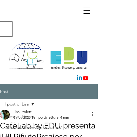
Post
I post di Lisa
Lisa Proietti
I post di Lisa
3 nov 2023
Tempo di lettura: 4 min
CafèLab by EDU presenta
Personal Green Market - PGM
il III RifiutoPrezioso per