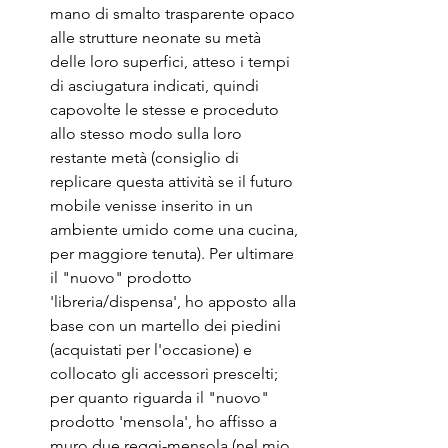
mano di smalto trasparente opaco 
alle strutture neonate su metà 
delle loro superfici, atteso i tempi 
di asciugatura indicati, quindi 
capovolte le stesse e proceduto 
allo stesso modo sulla loro 
restante metà (consiglio di 
replicare questa attività se il futuro 
mobile venisse inserito in un 
ambiente umido come una cucina, 
per maggiore tenuta). Per ultimare 
il "nuovo" prodotto 
'libreria/dispensa', ho apposto alla 
base con un martello dei piedini 
(acquistati per l'occasione) e 
collocato gli accessori prescelti; 
per quanto riguarda il "nuovo" 
prodotto 'mensola', ho affisso a 
muro due reggi-mensola (nel mio 