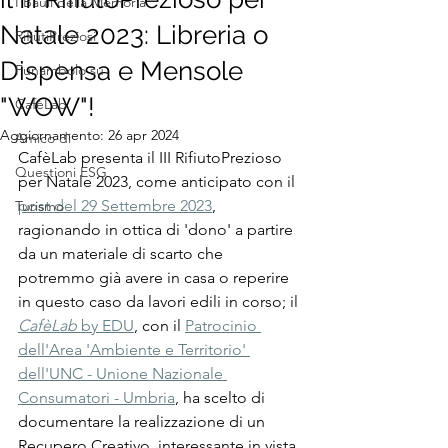
I Bauli della Memoria
Natale 2023: Libreria o
RifiutiPreziosi
Dispensa e Mensole
Funambolo su
"WOW"!
CafèLab
Aggiornamento:
26 apr 2024
Amico di
CafèLab presenta il III RifiutoPrezioso 
Questioni ESG
per Natale 2023, come anticipato con il 
post del 29 Settembre 2023
, 
Turismo
ragionando in ottica di 'dono' a partire 
da un materiale di scarto che 
potremmo già avere in casa o reperire 
in questo caso da lavori edili in corso;
il 
CafèLab
 by EDU
, con il 
Patrocinio 
dell'Area 'Ambiente e Territorio' 
dell'UNC - Unione Nazionale 
Consumatori - Umbria
, ha scelto di 
documentare la realizzazione di un 
Recupero Creativo, interessante in vista 